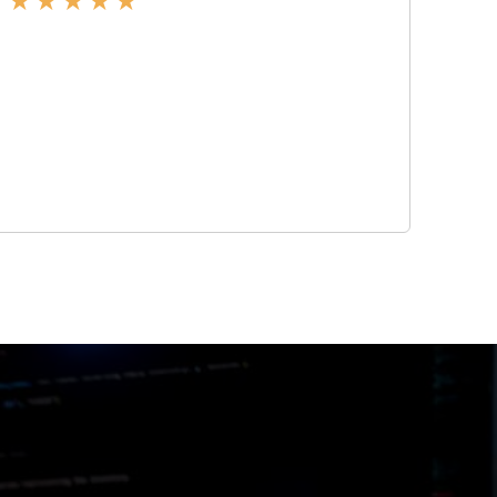
★
★
★
★
★