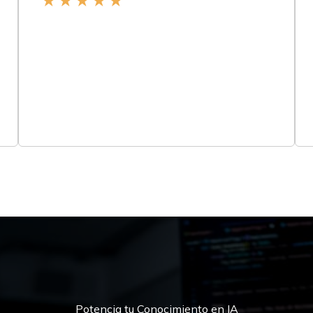
★
★
★
★
★
Potencia tu Conocimiento en IA