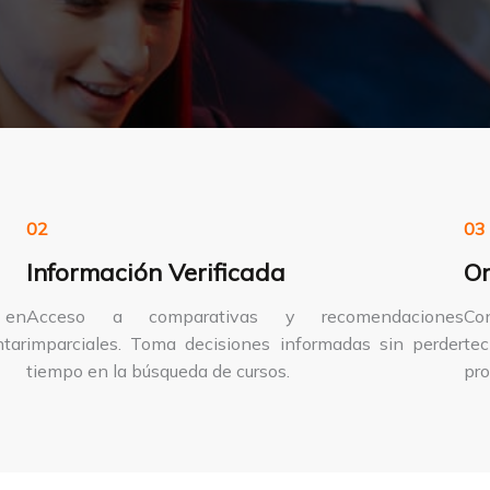
02
03
Información Verificada
Or
A en
Acceso a comparativas y recomendaciones
Co
tar
imparciales. Toma decisiones informadas sin perder
te
tiempo en la búsqueda de cursos.
pro