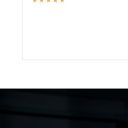
★
★
★
★
★