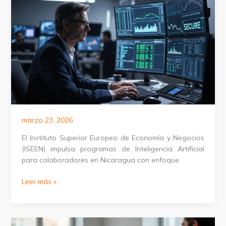
en
Paraguay
marzo 23, 2026
El Instituto Superior Europeo de Economía y Negocios
(ISEEN) impulsa programas de Inteligencia Artificial
para colaboradores en Nicaragua con enfoque
Cursos
Leer más »
de
IA
para
organizaciones