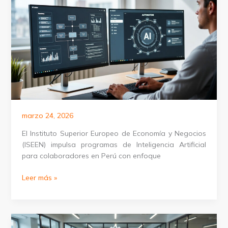
en
Puerto
Rico
marzo 24, 2026
El Instituto Superior Europeo de Economía y Negocios
(ISEEN) impulsa programas de Inteligencia Artificial
para colaboradores en Perú con enfoque
Programas
Leer más »
de
Inteligencia
Artificial
para