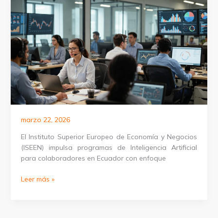
negocios
en
Nicaragua
marzo 22, 2026
El Instituto Superior Europeo de Economía y Negocios
(ISEEN) impulsa programas de Inteligencia Artificial
para colaboradores en Ecuador con enfoque
Formación
Leer más »
de
Inteligencia
Artificial