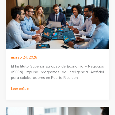
corporaciones
en
Puerto
Rico
marzo 24, 2026
El Instituto Superior Europeo de Economía y Negocios
(ISEEN) impulsa programas de Inteligencia Artificial
para colaboradores en Puerto Rico con
Programas
Leer más »
de
IA
para
negocios