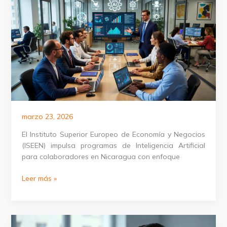
empleados
en
Perú
marzo 23, 2026
El Instituto Superior Europeo de Economía y Negocios
(ISEEN) impulsa programas de Inteligencia Artificial
para colaboradores en Nicaragua con enfoque
Programas
Leer más »
de
IA
para
organizaciones