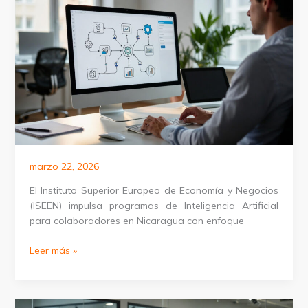
en
Nicaragua
marzo 22, 2026
El Instituto Superior Europeo de Economía y Negocios
(ISEEN) impulsa programas de Inteligencia Artificial
para colaboradores en Nicaragua con enfoque
Programas
Leer más »
de
IA
para