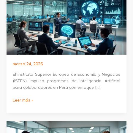
marzo 24, 2026
El Instituto Superior Europeo de Economía y Negocios
(ISEEN) impulsa programas de Inteligencia Artificial
para colaboradores en Perú con enfoque […]
Formación
Leer más »
de
IA
para
compañías
en