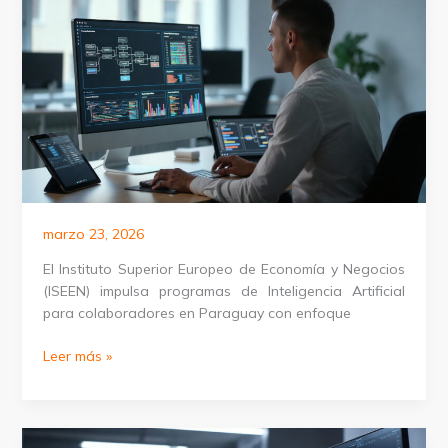
en
Nicaragua
marzo 23, 2026
El Instituto Superior Europeo de Economía y Negocios
(ISEEN) impulsa programas de Inteligencia Artificial
para colaboradores en Paraguay con enfoque
Certificación
Leer más »
de
IA
para
compañías