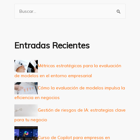
B
u
s
c
a
Entradas Recientes
r
p
Métricas estratégicas para la evaluación
o
de modelos en el entorno empresarial
r
:
Cómo la evaluación de modelos impulsa la
eficiencia en negocios
Gestión de riesgos de IA: estrategias clave
para tu negocio
Curso de Copilot para empresas en