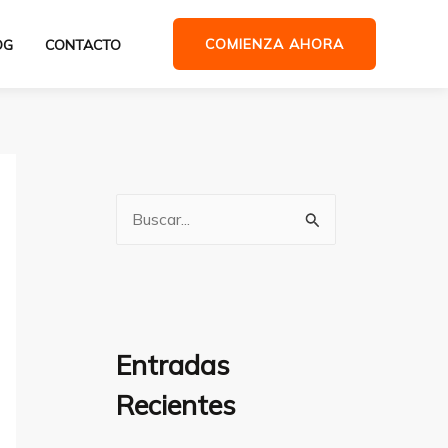
COMIENZA AHORA
OG
CONTACTO
B
u
s
c
a
Entradas
r
Recientes
p
o