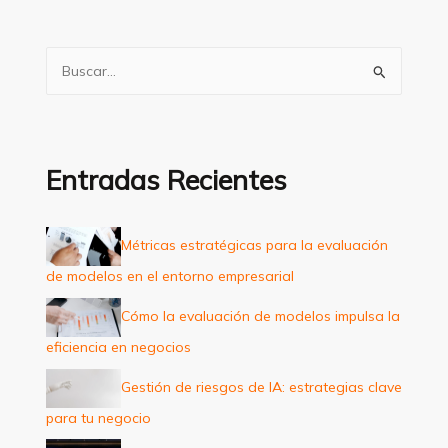
B
u
s
c
a
Entradas Recientes
r
p
Métricas estratégicas para la evaluación
o
de modelos en el entorno empresarial
r
:
Cómo la evaluación de modelos impulsa la
eficiencia en negocios
Gestión de riesgos de IA: estrategias clave
para tu negocio