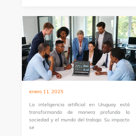
habilidades
en
IA
para
equipos
humanos
en
empresas
de
México
enero 11, 2025
La inteligencia artificial en Uruguay está
transformando de manera profunda la
sociedad y el mundo del trabajo. Su impacto
se