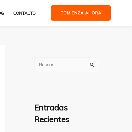
COMIENZA AHORA
OG
CONTACTO
B
u
s
c
a
Entradas
r
Recientes
p
o