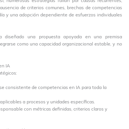
sí, numerosas estrategias fallan por causas recurrentes,
 la ausencia de criterios comunes, brechas de competencias
 día y una adopción dependiente de esfuerzos individuales
 diseñado una propuesta apoyada en una premisa
integrarse como una capacidad organizacional estable, y no
en IA
atégicos:
se consistente de competencias en IA para toda la
 aplicables a procesos y unidades específicas.
ponsable con métricas definidas, criterios claros y