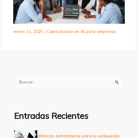
enero 11, 2025
/
Capacitación en IA para empresas
B
u
s
c
a
Entradas Recientes
r
p
Métricas estratégicas para la evaluación