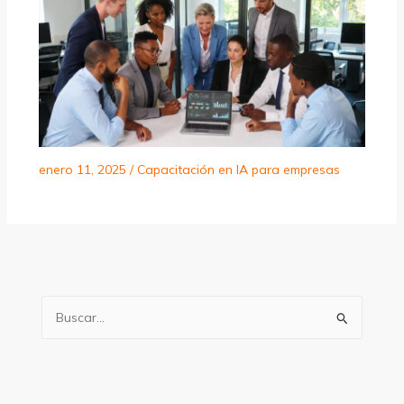
enero 11, 2025
/
Capacitación en IA para empresas
B
u
s
c