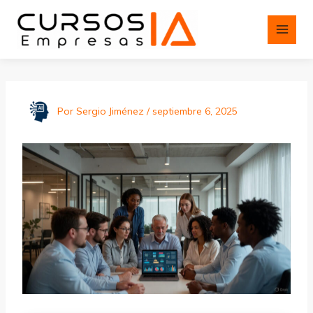
Ir
al
contenido
Por
Sergio Jiménez
/
septiembre 6, 2025