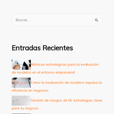
B
u
s
c
a
Entradas Recientes
r
p
Métricas estratégicas para la evaluación
o
de modelos en el entorno empresarial
r
:
Cómo la evaluación de modelos impulsa la
eficiencia en negocios
Gestión de riesgos de IA: estrategias clave
para tu negocio