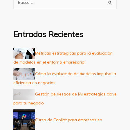
u
s
c
a
Entradas Recientes
r
p
Métricas estratégicas para la evaluación
o
de modelos en el entorno empresarial
r
:
Cómo la evaluación de modelos impulsa la
eficiencia en negocios
Gestión de riesgos de IA: estrategias clave
para tu negocio
Curso de Copilot para empresas en