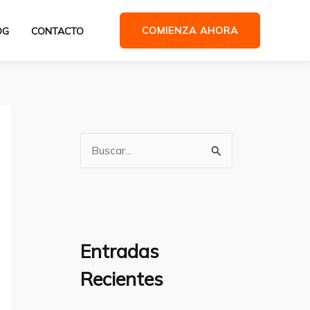
COMIENZA AHORA
OG
CONTACTO
B
u
s
c
a
Entradas
r
Recientes
p
o