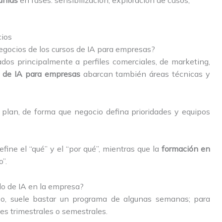
añías
en fases: sensibilización, exploración de casos,
cios
negocios de los cursos de IA para empresas?
dos principalmente a perfiles comerciales, de marketing,
s de IA para empresas
abarcan también áreas técnicas y
plan, de forma que negocio defina prioridades y equipos
fine el “qué” y el “por qué”, mientras que la
formación en
”.
do de IA en la empresa?
so, suele bastar un programa de algunas semanas; para
s trimestrales o semestrales.