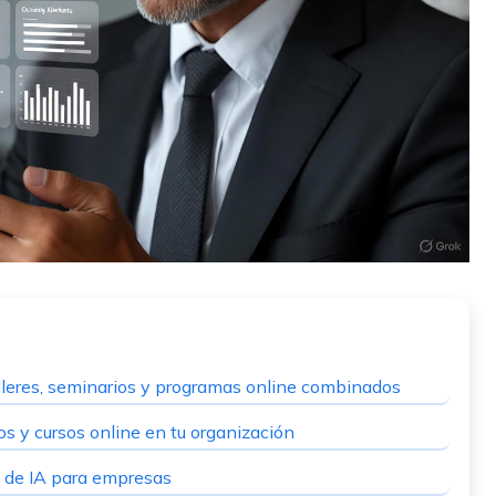
lleres, seminarios y programas online combinados
os y cursos online en tu organización
os de IA para empresas