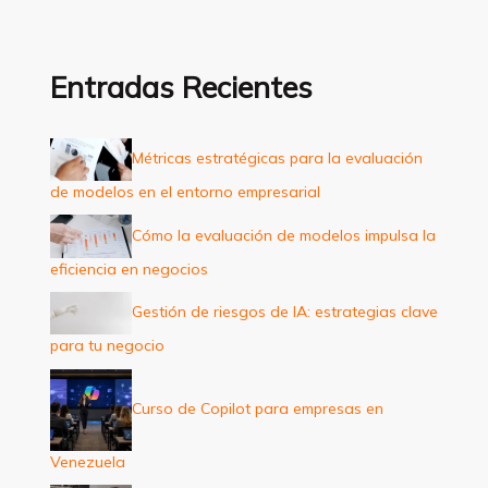
s
c
a
Entradas Recientes
r
p
Métricas estratégicas para la evaluación
o
de modelos en el entorno empresarial
r
:
Cómo la evaluación de modelos impulsa la
eficiencia en negocios
Gestión de riesgos de IA: estrategias clave
para tu negocio
Curso de Copilot para empresas en
Venezuela