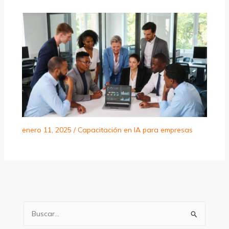
enero 11, 2025
/
Capacitación en IA para empresas
B
u