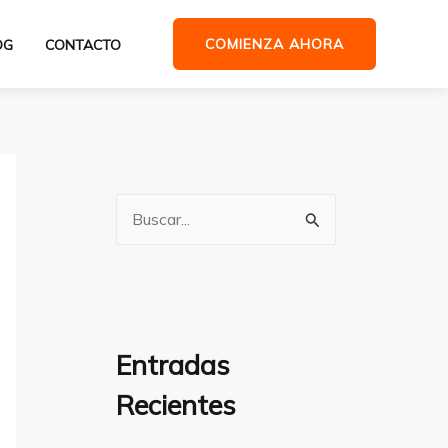
COMIENZA AHORA
OG
CONTACTO
B
u
s
c
a
Entradas
r
Recientes
p
o