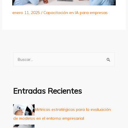
enero 11, 2025
/
Capacitación en IA para empresas
B
u
s
c
a
Entradas Recientes
r
p
Métricas estratégicas para la evaluación
o
de modelos en el entorno empresarial
r