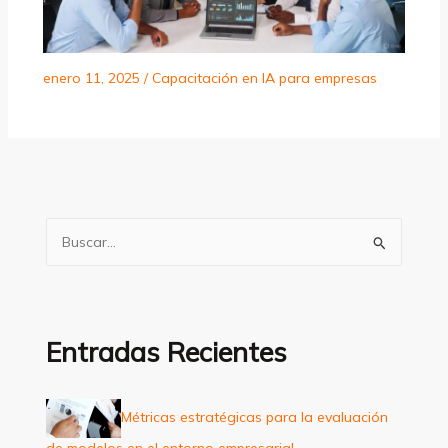
enero 11, 2025
/
Capacitación en IA para empresas
B
u
s
c
a
Entradas Recientes
r
p
Métricas estratégicas para la evaluación
o
de modelos en el entorno empresarial