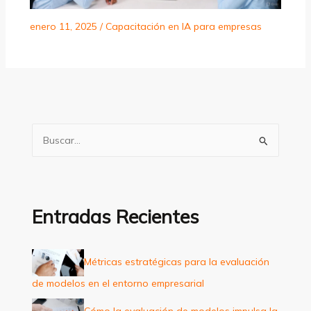
enero 11, 2025
/
Capacitación en IA para empresas
B
u
s
c
a
Entradas Recientes
r
p
Métricas estratégicas para la evaluación
o
de modelos en el entorno empresarial
r
:
Cómo la evaluación de modelos impulsa la