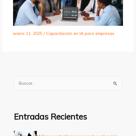
enero 11, 2025
/
Capacitación en IA para empresas
B
u
s
c
a
Entradas Recientes
r
p