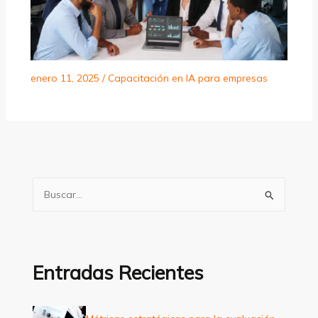
enero 11, 2025
/
Capacitación en IA para empresas
B
u
s
c
a
Entradas Recientes
r
p