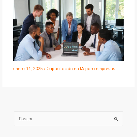
enero 11, 2025
/
Capacitación en IA para empresas
B
u
s