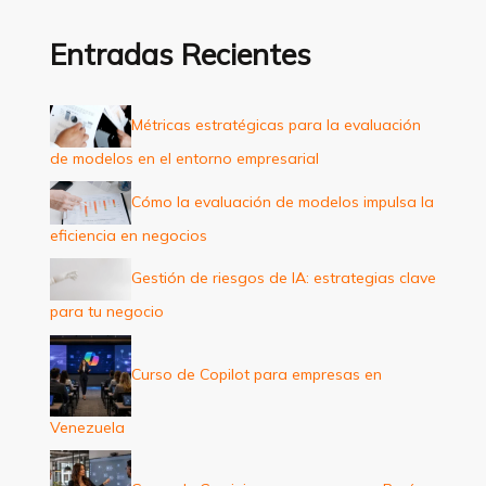
c
a
Entradas Recientes
r
p
Métricas estratégicas para la evaluación
o
de modelos en el entorno empresarial
r
:
Cómo la evaluación de modelos impulsa la
eficiencia en negocios
Gestión de riesgos de IA: estrategias clave
para tu negocio
Curso de Copilot para empresas en
Venezuela