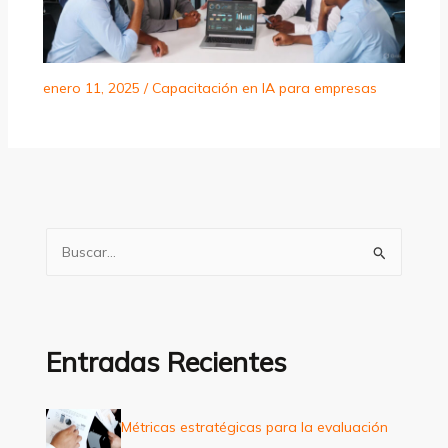
enero 11, 2025
/
Capacitación en IA para empresas
B
u
s
c
a
Entradas Recientes
r
p
Métricas estratégicas para la evaluación
o