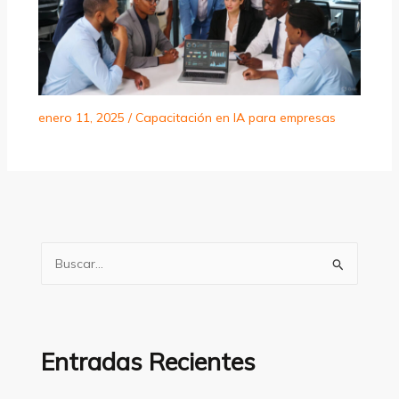
enero 11, 2025
/
Capacitación en IA para empresas
B
u
s
c
a
Entradas Recientes
r