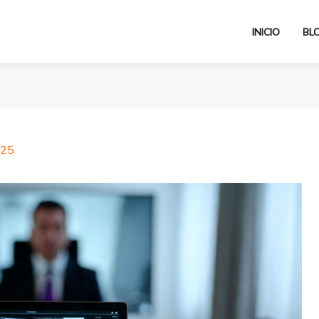
INICIO
BL
025