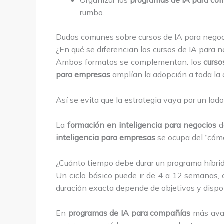
Organizar los
programas de IA para co
rumbo.
Dudas comunes sobre cursos de IA para nego
¿En qué se diferencian los cursos de IA para 
Ambos formatos se complementan: los
curso
para empresas
amplían la adopción a toda la 
Así se evita que la estrategia vaya por un lado 
La
formación en inteligencia para negocios
de
inteligencia para empresas
se ocupa del “cómo
¿Cuánto tiempo debe durar un programa híbri
Un ciclo básico puede ir de 4 a 12 semanas, 
duración exacta depende de objetivos y dispon
En
programas de IA para compañías
más avan