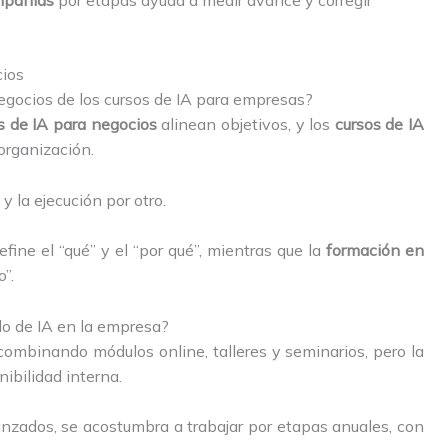
mpañías
por etapas ayuda a medir avance y corregir
cios
negocios de los cursos de IA para empresas?
s de IA para negocios
alinean objetivos, y los
cursos de IA
organización.
y la ejecución por otro.
fine el “qué” y el “por qué”, mientras que la
formación en
”.
do de IA en la empresa?
combinando módulos online, talleres y seminarios, pero la
ibilidad interna.
zados, se acostumbra a trabajar por etapas anuales, con