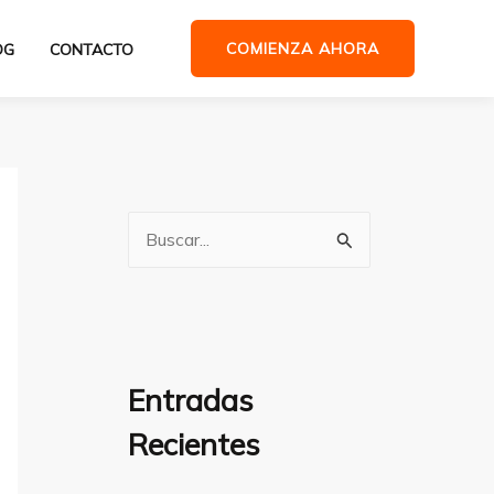
COMIENZA AHORA
OG
CONTACTO
B
u
s
c
a
Entradas
r
Recientes
p
o