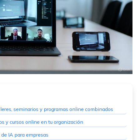
lleres, seminarios y programas online combinados
os y cursos online en tu organización
os de IA para empresas