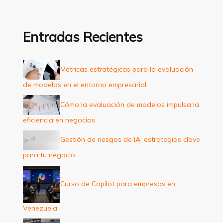
s
c
a
Entradas Recientes
r
p
Métricas estratégicas para la evaluación
o
de modelos en el entorno empresarial
r
:
Cómo la evaluación de modelos impulsa la
eficiencia en negocios
Gestión de riesgos de IA: estrategias clave
para tu negocio
Curso de Copilot para empresas en
Venezuela