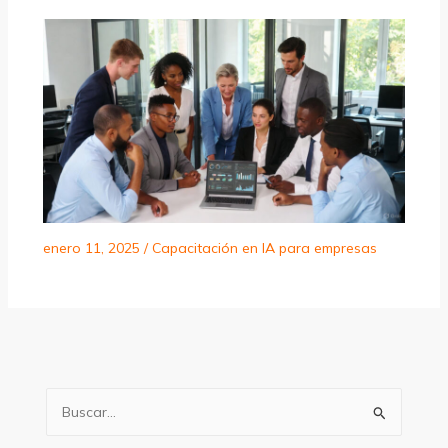
enero 11, 2025
/
Capacitación en IA para empresas
B
u