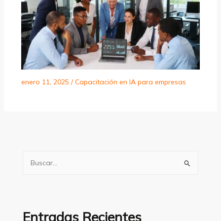
enero 11, 2025
/
Capacitación en IA para empresas
B
u
s
c
a
Entradas Recientes