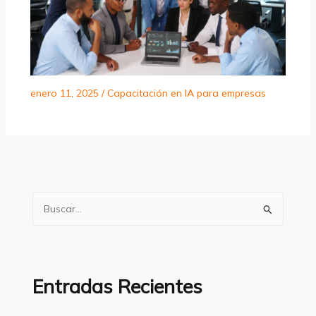
enero 11, 2025
/
Capacitación en IA para empresas
B
u
s
c
a
Entradas Recientes
r