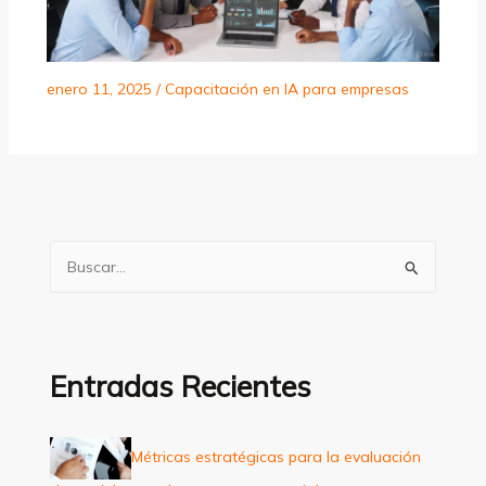
enero 11, 2025
/
Capacitación en IA para empresas
B
u
s
c
a
Entradas Recientes
r
p
Métricas estratégicas para la evaluación
o