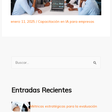
enero 11, 2025
/
Capacitación en IA para empresas
B
u
s
c
a
Entradas Recientes
r
p
Métricas estratégicas para la evaluación
o