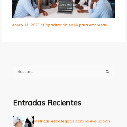
enero 11, 2025
/
Capacitación en IA para empresas
B
u
s
c
a
Entradas Recientes
r
p
Métricas estratégicas para la evaluación
o