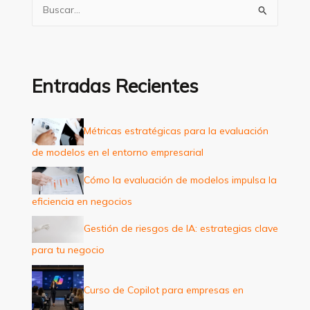
B
u
s
c
a
Entradas Recientes
r
p
Métricas estratégicas para la evaluación
o
de modelos en el entorno empresarial
r
:
Cómo la evaluación de modelos impulsa la
eficiencia en negocios
Gestión de riesgos de IA: estrategias clave
para tu negocio
Curso de Copilot para empresas en