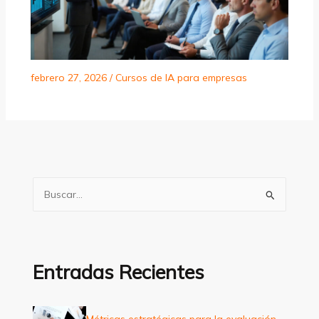
febrero 27, 2026
/
Cursos de IA para empresas
B
u
s
c
a
Entradas Recientes
r
p
Métricas estratégicas para la evaluación