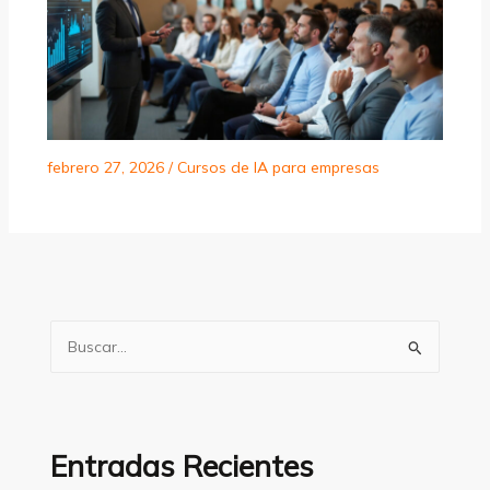
febrero 27, 2026
/
Cursos de IA para empresas
B
u
s
c
a
Entradas Recientes
r