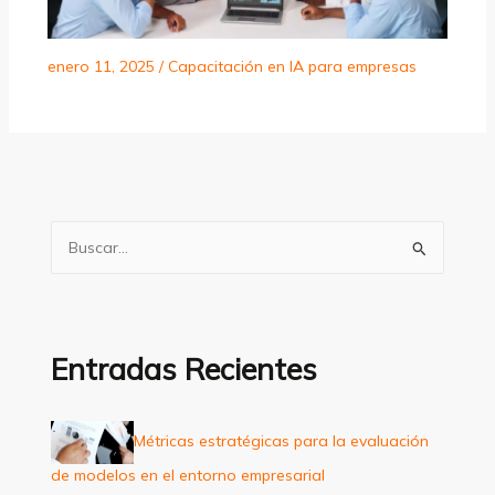
enero 11, 2025
/
Capacitación en IA para empresas
B
u
s
c
a
Entradas Recientes
r
p
Métricas estratégicas para la evaluación
o
de modelos en el entorno empresarial
r