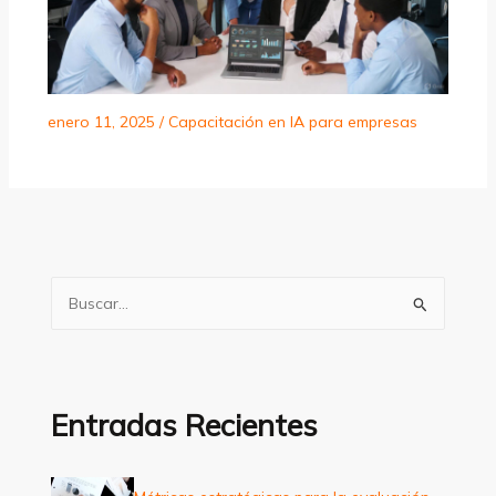
enero 11, 2025
/
Capacitación en IA para empresas
B
u
s
c
a
Entradas Recientes
r
p