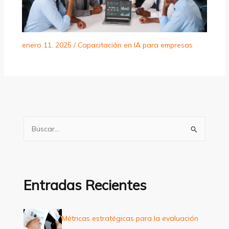
enero 11, 2025
/
Capacitación en IA para empresas
B
u
s
c
a
Entradas Recientes
r
p
Métricas estratégicas para la evaluación
o