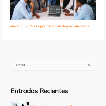
enero 11, 2025
/
Capacitación en IA para empresas
B
u
s
c
a
Entradas Recientes
r
p