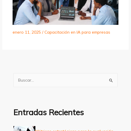
enero 11, 2025
/
Capacitación en IA para empresas
B
u
s
c
a
Entradas Recientes
r
p