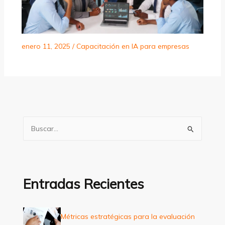
enero 11, 2025
/
Capacitación en IA para empresas
B
u
s
c
a
Entradas Recientes
r
p
Métricas estratégicas para la evaluación
o