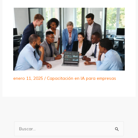
enero 11, 2025
/
Capacitación en IA para empresas
B
u