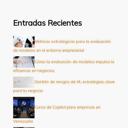
s
c
a
Entradas Recientes
r
p
Métricas estratégicas para la evaluación
o
de modelos en el entorno empresarial
r
:
Cómo la evaluación de modelos impulsa la
eficiencia en negocios
Gestión de riesgos de IA: estrategias clave
para tu negocio
Curso de Copilot para empresas en
Venezuela