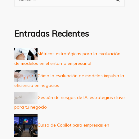
u
s
c
a
Entradas Recientes
r
p
Métricas estratégicas para la evaluación
o
de modelos en el entorno empresarial
r
:
Cómo la evaluación de modelos impulsa la
eficiencia en negocios
Gestión de riesgos de IA: estrategias clave
para tu negocio
Curso de Copilot para empresas en