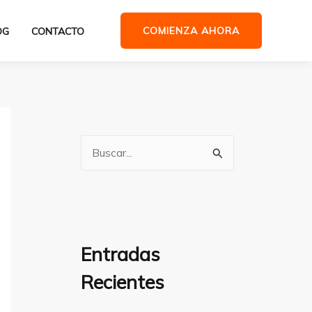
COMIENZA AHORA
OG
CONTACTO
B
u
s
c
a
Entradas
r
Recientes
p
o