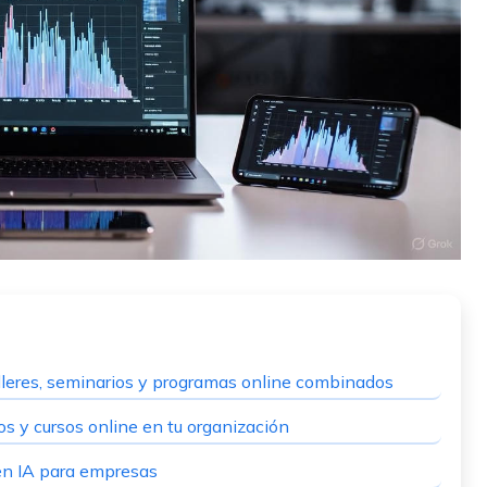
lleres, seminarios y programas online combinados
os y cursos online en tu organización
 en IA para empresas