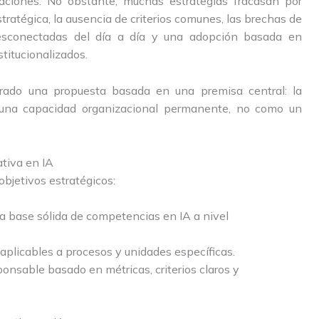
zaciones. No obstante, muchas estrategias fracasan por
stratégica, la ausencia de criterios comunes, las brechas de
esconectadas del día a día y una adopción basada en
stitucionalizados.
rado una propuesta basada en una premisa central: la
mo una capacidad organizacional permanente, no como un
ativa en IA
objetivos estratégicos:
a base sólida de competencias en IA a nivel
 aplicables a procesos y unidades específicas.
onsable basado en métricas, criterios claros y