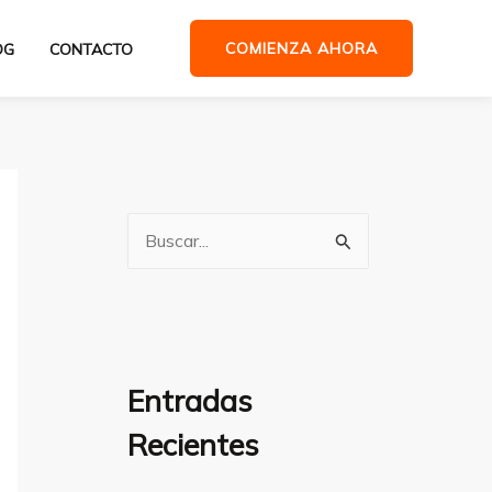
COMIENZA AHORA
OG
CONTACTO
B
u
s
c
a
Entradas
r
Recientes
p
o