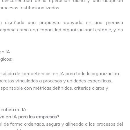
 desconectada de la operación diaria y una adopción
procesos institucionalizados.
 diseñado una propuesta apoyada en una premisa
integrarse como una capacidad organizacional estable, y no
en IA
gicos:
 sólida de competencias en IA para toda la organización.
ncretos vinculados a procesos y unidades específicas.
ponsable con métricas definidas, criterios claros y
orativa en IA
iva en IA para las empresas?
cial de forma ordenada, segura y alineada a los procesos del