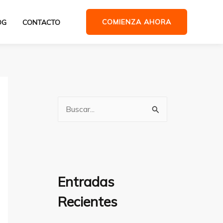
COMIENZA AHORA
OG
CONTACTO
B
u
s
c
a
Entradas
r
Recientes
p
o