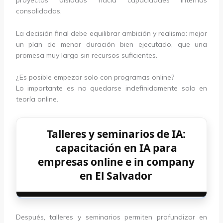
proyectos aislados hacia capacidades internas
consolidadas.
La decisión final debe equilibrar ambición y realismo: mejor
un plan de menor duración bien ejecutado, que una
promesa muy larga sin recursos suficientes.
¿Es posible empezar solo con programas online?
Lo importante es no quedarse indefinidamente solo en
teoría online.
Talleres y seminarios de IA:
capacitación en IA para
empresas online e in company
en El Salvador
Después, talleres y seminarios permiten profundizar en