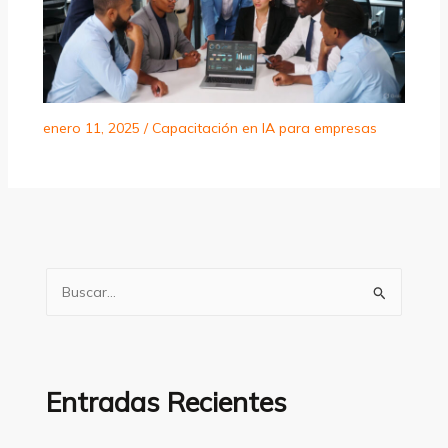
enero 11, 2025
/
Capacitación en IA para empresas
B
u
s
c
a
Entradas Recientes
r