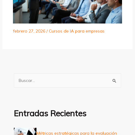
febrero 27, 2026
/
Cursos de IA para empresas
B
u
s
c
a
Entradas Recientes
r
p
Métricas estratégicas para la evaluación