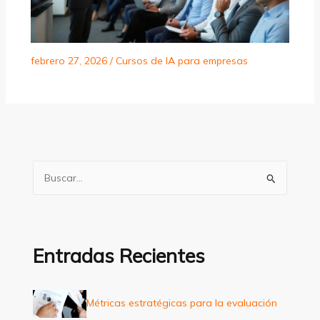
febrero 27, 2026
/
Cursos de IA para empresas
B
u
s
c
a
Entradas Recientes
r
p
Métricas estratégicas para la evaluación
o