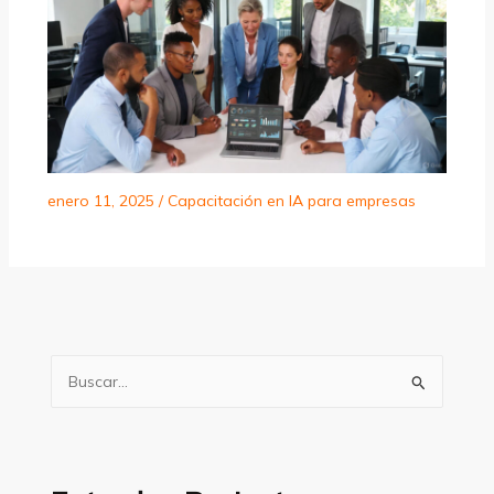
enero 11, 2025
/
Capacitación en IA para empresas
B
u
s
c
a