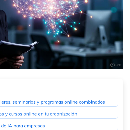
lleres, seminarios y programas online combinados
os y cursos online en tu organización
os de IA para empresas