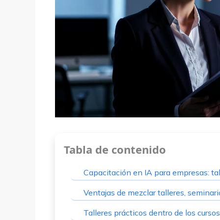
Tabla de contenido
Capacitación en IA para empresas: ta
Ventajas de mezclar talleres, seminari
Talleres prácticos dentro de los curs