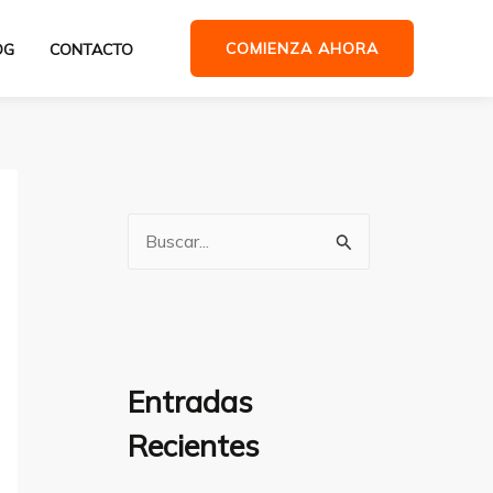
COMIENZA AHORA
OG
CONTACTO
B
u
s
c
a
Entradas
r
Recientes
p
o