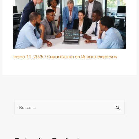
enero 11, 2025
/
Capacitación en IA para empresas
B
u
s
c
a